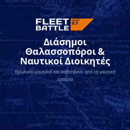
Διάσημοι
Θαλασσοπόροι &
Ναυτικοί Διοικητές
Θρυλικοί ναυτικοί και καπετάνιοι από τη ναυτική
ιστορία