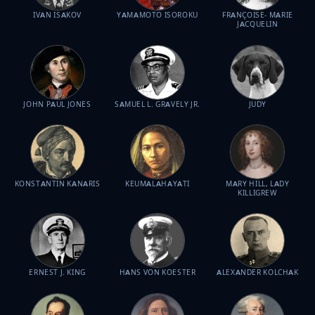
IVAN ISAKOV
YAMAMOTO ISOROKU
FRANÇOISE- MARIE
JACQUELIN
JOHN PAUL JONES
SAMUEL L. GRAVELY JR.
JUDY
KONSTANTIN KANARIS
KEUMALAHAYATI
MARY HILL, LADY
KILLIGREW
ERNEST J. KING
HANS VON KOESTER
ALEXANDER KOLCHAK