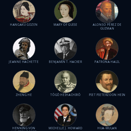
HANGAKU GOZEN
MARY OF GUISE
ALONSO PÉREZ DE
GUZMAN
JEANNE HACHETTE
BENJAMIN T. HACKER
PATRONA HALIL
ZHENG HE
TŌGŌ HEIHACHIRŌ
PIET PIETERZOON HEIN
HENNING VON
MICHELLE J. HOWARD
HUA-MULAN