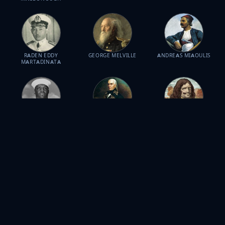
RADEN EDDY
GEORGE MELVILLE
ANDREAS MIAOULIS
MARTADINATA
DORIS MILLER
FRANCISCO DE
HENRY MORGAN
MIRANDA
JOSÉ DE LA CRUZ
DUDLEY MUSH
JACOB CORNELISZOON
PROFIRIO DÍAZ MORI
MORTON
VAN NECK