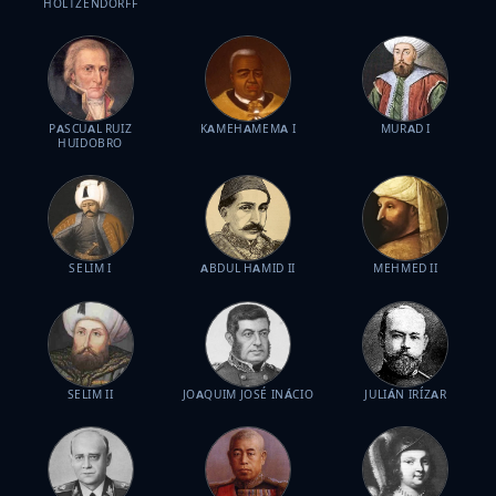
HOLTZENDORFF
PASCUAL RUIZ
KAMEHAMEMA I
MURAD I
HUIDOBRO
SELIM I
ABDUL HAMID II
MEHMED II
SELIM II
JOAQUIM JOSÉ INÁCIO
JULIÁN IRÍZAR